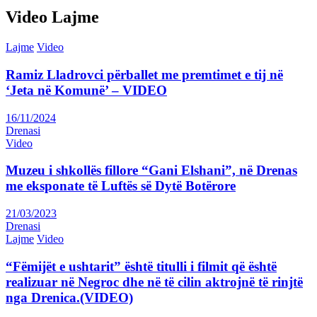
Video Lajme
Lajme
Video
Ramiz Lladrovci përballet me premtimet e tij në
‘Jeta në Komunë’ – VIDEO
16/11/2024
Drenasi
Video
Muzeu i shkollës fillore “Gani Elshani”, në Drenas
me eksponate të Luftës së Dytë Botërore
21/03/2023
Drenasi
Lajme
Video
“Fëmijët e ushtarit” është titulli i filmit që është
realizuar në Negroc dhe në të cilin aktrojnë të rinjtë
nga Drenica.(VIDEO)