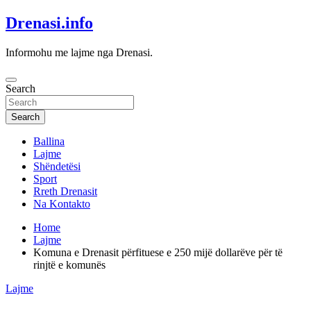
Skip
Drenasi.info
to
content
Informohu me lajme nga Drenasi.
Search
Search
Ballina
Lajme
Shëndetësi
Sport
Rreth Drenasit
Na Kontakto
Home
Lajme
Komuna e Drenasit përfituese e 250 mijë dollarëve për të
rinjtë e komunës
Lajme