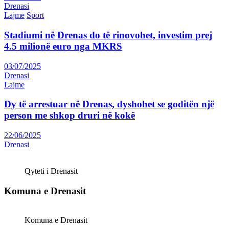
Drenasi
Lajme
Sport
Stadiumi në Drenas do të rinovohet, investim prej
4.5 milionë euro nga MKRS
03/07/2025
Drenasi
Lajme
Dy të arrestuar në Drenas, dyshohet se goditën një
person me shkop druri në kokë
22/06/2025
Drenasi
Qyteti i Drenasit
Komuna e Drenasit
Komuna e Drenasit