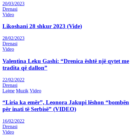
20/03/2023
Drenasi
Video
Likoshani 28 shkur 2023 (Vide)
28/02/2023
Drenasi
Video
Valentina Leku Gashi: “Drenica është një qytet me
tradita që dallon”
22/02/2022
Drenasi
Lajme
Muzik
Video
“Liria ka emër”, Leonora Jakupi lëshon “bombën
për inati të Serbisë” (VIDEO)
16/02/2022
Drenasi
Video