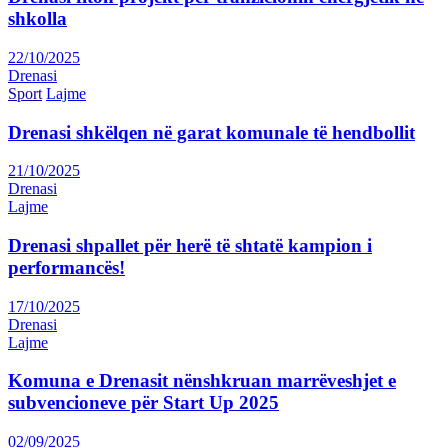
shkolla
22/10/2025
Drenasi
Sport
Lajme
Drenasi shkëlqen në garat komunale të hendbollit
21/10/2025
Drenasi
Lajme
Drenasi shpallet për herë të shtatë kampion i
performancës!
17/10/2025
Drenasi
Lajme
Komuna e Drenasit nënshkruan marrëveshjet e
subvencioneve për Start Up 2025
02/09/2025