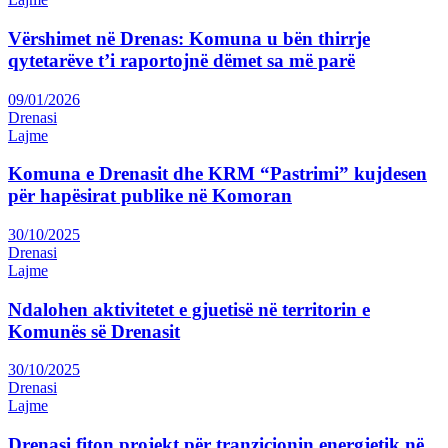
Vërshimet në Drenas: Komuna u bën thirrje
qytetarëve t’i raportojnë dëmet sa më parë
09/01/2026
Drenasi
Lajme
Komuna e Drenasit dhe KRM “Pastrimi” kujdesen
për hapësirat publike në Komoran
30/10/2025
Drenasi
Lajme
Ndalohen aktivitetet e gjuetisë në territorin e
Komunës së Drenasit
30/10/2025
Drenasi
Lajme
Drenasi fiton projekt për tranzicionin energjetik në