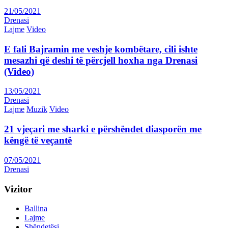
21/05/2021
Drenasi
Lajme
Video
E fali Bajramin me veshje kombëtare, cili ishte
mesazhi që deshi të përcjell hoxha nga Drenasi
(Video)
13/05/2021
Drenasi
Lajme
Muzik
Video
21 vjeçari me sharki e përshëndet diasporën me
këngë të veçantë
07/05/2021
Drenasi
Vizitor
Ballina
Lajme
Shëndetësi