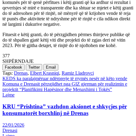
komunës për të qenë përfitues i këtij granti që ka ardhur si rezultat i
qeverisjes së mirë e transparente dhe ka shtuar se mjetet e këtij granti
do të adresohen për të rinjtë, në mënyrë që të krijohen vende të reja
të punës dhe aktivitete të ndryshme për të rinjtë e cila ndikon direkt
në largimi i dukurive negative.
Fituesit e këtij granti, do të përzgjidhen përmes thirrjeve publike që
do të shpallen gjatë këtij viti dhe projekti do të zgjas deri në vitin
2023. Për të gjitha detajet, të rinjtë do të njoftohen me kohë.
377
SHPËRNDAJE
Facebook
Twitter
Email
Tags:
Drenas
,
Elbert Krasniqi
,
Ramiz Lladrovci
Post
KEDS ka paralajmëruar ndërprerje të rrymës nesër në këto vende
Komuna e Drenasit përzgjidhet nga GIZ gjerman për realizimin e
navigation
projektit “Planifikimi Hapësinor dhe Menaxhimi i Tokës”
Lajme
KRU “Prishtina” vazhdon aksionet e shkyçjes për
konsumatorët borxhlinj në Drenas
22/01/2026
Drenasi
Lajme