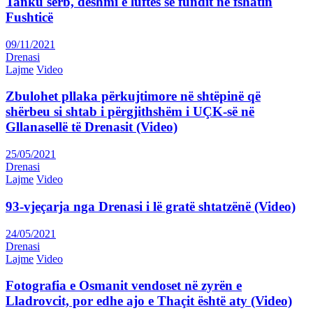
Tanku serb, dëshmi e luftës së fundit në fshatin
Fushticë
09/11/2021
Drenasi
Lajme
Video
Zbulohet pllaka përkujtimore në shtëpinë që
shërbeu si shtab i përgjithshëm i UÇK-së në
Gllanasellë të Drenasit (Video)
25/05/2021
Drenasi
Lajme
Video
93-vjeçarja nga Drenasi i lë gratë shtatzënë (Video)
24/05/2021
Drenasi
Lajme
Video
Fotografia e Osmanit vendoset në zyrën e
Lladrovcit, por edhe ajo e Thaçit është aty (Video)