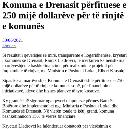
Komuna e Drenasit përfituese e
250 mijë dollarëve për të rinjtë
e komunës
30/06/2021
Drenasi
Si rezultat i qeverisjes së mirë, transparente e llogaridhënëse, kryetari
i komunës së Drenasit, Ramiz Lladrovci, të mërkurën ka nënshkruar
marrëveshjen e bashkëfinancimit për realizimin e projektit për
fuqizimin e të rinjve, me Ministrin e Pushtetit Lokal, Elbert Krasniqi.
Sipas kësaj marrëveshje, Komuna e Drenasit është përfituese e 250
mijë dollarëve për të rinjtë e komunës sonë, për financimin e
iniciativave, ideve dhe biznes planeve të tyre kreative.
Ky grant është siguruar nga qeveria Japoneze përmes Bankës
Botërore dhe implementohet nga Ministria e Pushtetit Lokal dhe
Komunës së Drenasit. Në vlerën totale të këtij granti, komuna
bashkëfinancon 15% të vlerës financiare.
Kryetari Lladrovci ka falënderuar donatorët për vlerësimin e