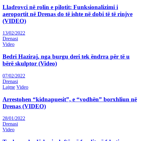
Lladrovci në rolin e pilotit: Funksionalizimi i
aeroportit në Drenas do të ishte në dobi të të rinjve
(VIDEO)
13/02/2022
Drenasi
Video
Bedri Haziraj, nga burgu deri tek ëndrra për të u
bërë skulptor (Video)
07/02/2022
Drenasi
Lajme
Video
Arrestohen “kidnapuesit”, e “vodhën” borxhliun në
Drenas (VIDEO)
28/01/2022
Drenasi
Video