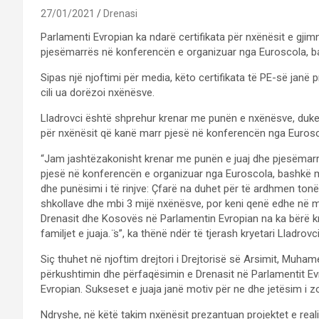
27/01/2021
Drenasi
Parlamenti Evropian ka ndarë certifikata për nxënësit e gjimn
pjesëmarrës në konferencën e organizuar nga Euroscola, bas
Sipas një njoftimi për media, këto certifikata të PE-së janë 
cili ua dorëzoi nxënësve.
Lladrovci është shprehur krenar me punën e nxënësve, duke
për nxënësit që kanë marr pjesë në konferencën nga Eurosc
“Jam jashtëzakonisht krenar me punën e juaj dhe pjesëmarrje
pjesë në konferencën e organizuar nga Euroscola, bashkë m
dhe punësimi i të rinjve: Çfarë na duhet për të ardhmen ton
shkollave dhe mbi 3 mijë nxënësve, por keni qenë edhe në m
Drenasit dhe Kosovës në Parlamentin Evropian na ka bërë kr
familjet e juaja. ̈s”, ka thënë ndër të tjerash kryetari Lladrovci 
Siç thuhet në njoftim drejtori i Drejtorisë së Arsimit, Muha
përkushtimin dhe përfaqësimin e Drenasit në Parlamentit Ev
Evropian. Sukseset e juaja janë motiv për ne dhe jetësim i zoti
Ndryshe, në këtë takim nxënësit prezantuan projektet e realiz