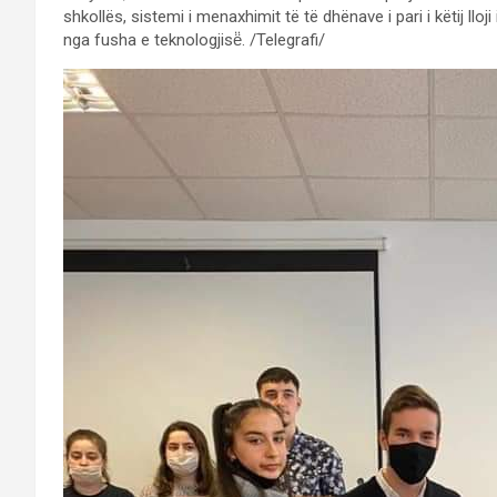
shkollës, sistemi i menaxhimit të të dhënave i pari i këtij llo
nga fusha e teknologjisë̈. /Telegrafi/