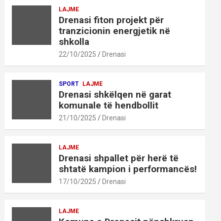
LAJME
Drenasi fiton projekt për
tranzicionin energjetik në
shkolla
22/10/2025
Drenasi
SPORT
LAJME
Drenasi shkëlqen në garat
komunale të hendbollit
21/10/2025
Drenasi
LAJME
Drenasi shpallet për herë të
shtatë kampion i performancës!
17/10/2025
Drenasi
LAJME