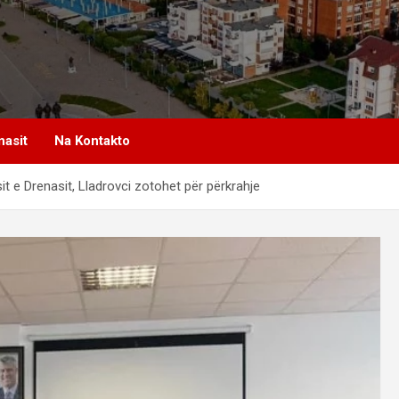
nasit
Na Kontakto
sit e Drenasit, Lladrovci zotohet për përkrahje