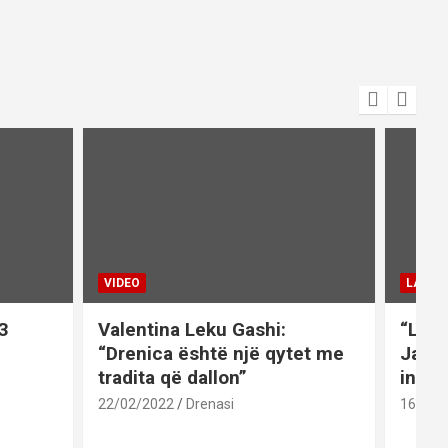
VIDEO
LAJME
3
Valentina Leku Gashi:
“Liri
“Drenica është një qytet me
Jaku
tradita që dallon”
inati
22/02/2022
Drenasi
16/02/