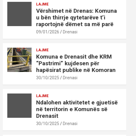
LAJME
Vërshimet në Drenas: Komuna
u bën thirrje qytetarëve t’i
raportojnë dëmet sa më parë
09/01/2026
Drenasi
LAJME
Komuna e Drenasit dhe KRM
“Pastrimi” kujdesen për
hapësirat publike në Komoran
30/10/2025
Drenasi
LAJME
Ndalohen aktivitetet e gjuetisë
në territorin e Komunës së
Drenasit
30/10/2025
Drenasi