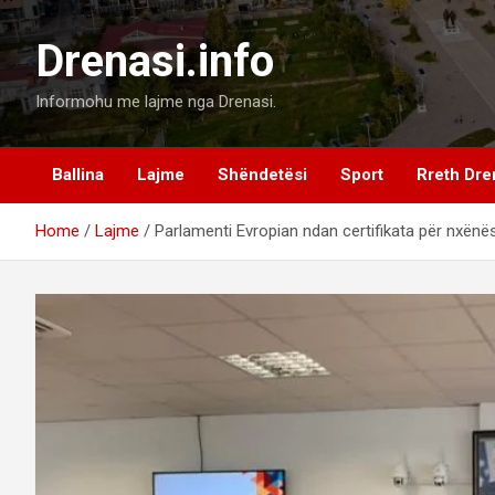
Skip
to
Drenasi.info
content
Informohu me lajme nga Drenasi.
Ballina
Lajme
Shëndetësi
Sport
Rreth Dre
Home
Lajme
Parlamenti Evropian ndan certifikata për nxënë