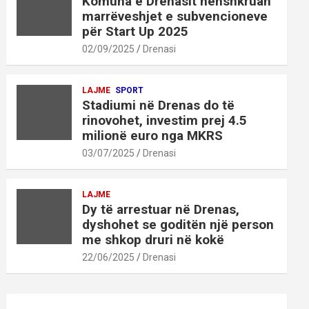
Komuna e Drenasit nënshkruan
marrëveshjet e subvencioneve
për Start Up 2025
02/09/2025
Drenasi
LAJME
SPORT
Stadiumi në Drenas do të
rinovohet, investim prej 4.5
milionë euro nga MKRS
03/07/2025
Drenasi
LAJME
Dy të arrestuar në Drenas,
dyshohet se goditën një person
me shkop druri në kokë
22/06/2025
Drenasi