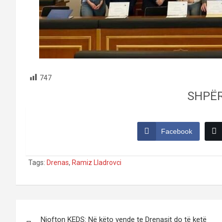
747
SHPË
Facebook
Tags:
Drenas
,
Ramiz Lladrovci
Post
Njofton KEDS: Në këto vende te Drenasit do të ketë