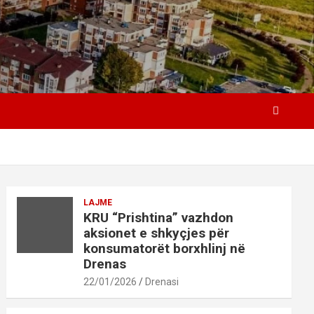
LAJME
KRU “Prishtina” vazhdon
aksionet e shkyçjes për
konsumatorët borxhlinj në
Drenas
22/01/2026
Drenasi