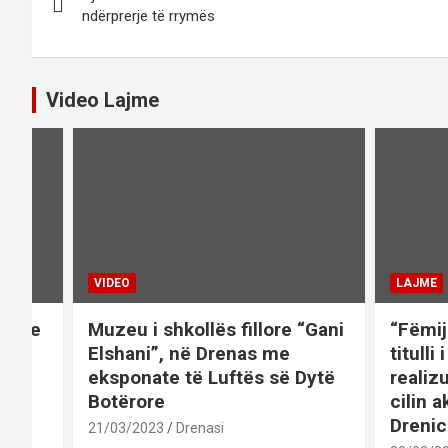
navigation
ndërprerje të rrymës
Video Lajme
VIDEO
LAJME
et me
Muzeu i shkollës fillore “Gani
“Fëmij
 në
Elshani”, në Drenas me
titulli
eksponate të Luftës së Dytë
realiz
Botërore
cilin a
Drenic
21/03/2023
Drenasi