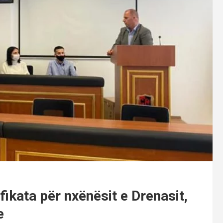
kata për nxënësit e Drenasit,
e