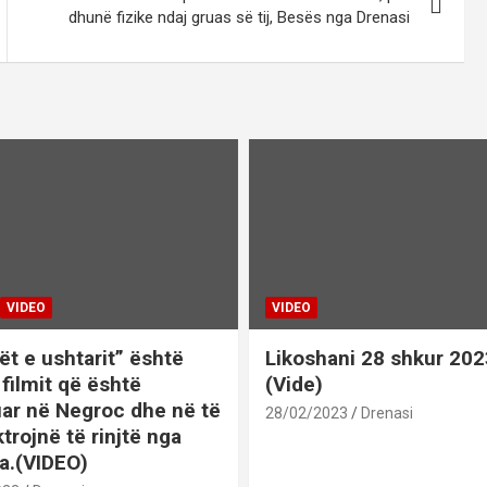
dhunë fizike ndaj gruas së tij, Besës nga Drenasi
VIDEO
VIDEO
ët e ushtarit” është
Likoshani 28 shkur 202
 i filmit që është
(Vide)
uar në Negroc dhe në të
28/02/2023
Drenasi
ktrojnë të rinjtë nga
a.(VIDEO)