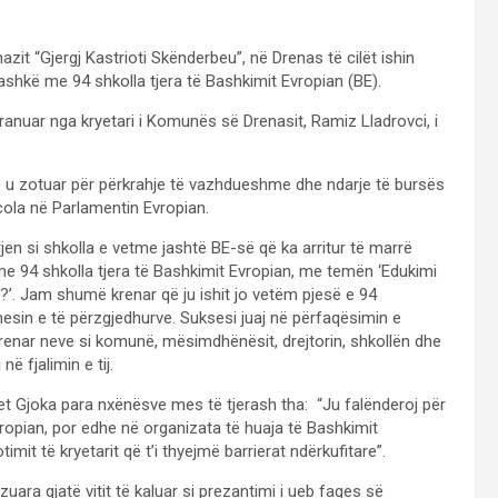
azit “Gjergj Kastrioti Skënderbeu”, në Drenas të cilët ishin
hkë me 94 shkolla tjera të Bashkimit Evropian (BE).
pranuar nga kryetari i Komunës së Drenasit, Ramiz Lladrovci, i
 u zotuar për përkrahje të vazhdueshme dhe ndarje të bursës
ola në Parlamentin Evropian.
n si shkolla e vetme jashtë BE-së që ka arritur të marrë
e 94 shkolla tjera të Bashkimit Evropian, me temën ‘Edukimi
ë?’. Jam shumë krenar që ju ishit jo vetëm pjesë e 94
esin e të përzgjedhurve. Suksesi juaj në përfaqësimin e
enar neve si komunë, mësimdhënësit, drejtorin, shkollën dhe
në fjalimin e tij.
met Gjoka para nxënësve mes të tjerash tha: “Ju falënderoj për
ropian, por edhe në organizata të huaja të Bashkimit
mit të kryetarit që t’i thyejmë barrierat ndërkufitare”.
uara gjatë vitit të kaluar si prezantimi i ueb faqes së