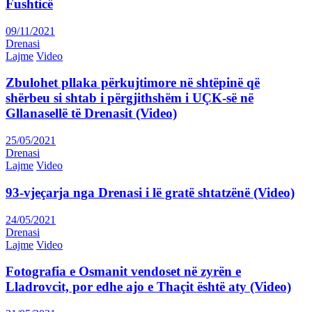
Fushticë
09/11/2021
Drenasi
Lajme
Video
Zbulohet pllaka përkujtimore në shtëpinë që
shërbeu si shtab i përgjithshëm i UÇK-së në
Gllanasellë të Drenasit (Video)
25/05/2021
Drenasi
Lajme
Video
93-vjeçarja nga Drenasi i lë gratë shtatzënë (Video)
24/05/2021
Drenasi
Lajme
Video
Fotografia e Osmanit vendoset në zyrën e
Lladrovcit, por edhe ajo e Thaçit është aty (Video)