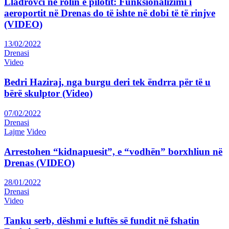
Lladrovci në rolin e pilotit: Funksionalizimi i
aeroportit në Drenas do të ishte në dobi të të rinjve
(VIDEO)
13/02/2022
Drenasi
Video
Bedri Haziraj, nga burgu deri tek ëndrra për të u
bërë skulptor (Video)
07/02/2022
Drenasi
Lajme
Video
Arrestohen “kidnapuesit”, e “vodhën” borxhliun në
Drenas (VIDEO)
28/01/2022
Drenasi
Video
Tanku serb, dëshmi e luftës së fundit në fshatin