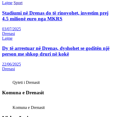
Lajme
Sport
Stadiumi në Drenas do të rinovohet, investim prej
4.5 milionë euro nga MKRS
03/07/2025
Drenasi
Lajme
Dy të arrestuar në Drenas, dyshohet se goditën një
person me shkop druri në kokë
22/06/2025
Drenasi
Qyteti i Drenasit
Komuna e Drenasit
Komuna e Drenasit