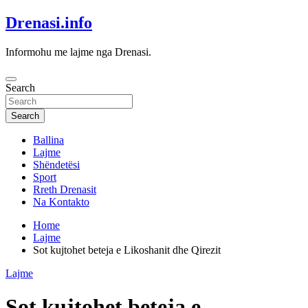
Skip
Drenasi.info
to
content
Informohu me lajme nga Drenasi.
Search
Search
Ballina
Lajme
Shëndetësi
Sport
Rreth Drenasit
Na Kontakto
Home
Lajme
Sot kujtohet beteja e Likoshanit dhe Qirezit
Lajme
Sot kujtohet beteja e