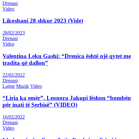
Drenasi
Video
Likoshani 28 shkur 2023 (Vide)
28/02/2023
Drenasi
Video
Valentina Leku Gashi: “Drenica është një qytet me
tradita që dallon”
22/02/2022
Drenasi
Lajme
Muzik
Video
“Liria ka emër”, Leonora Jakupi lëshon “bombën
për inati të Serbisë” (VIDEO)
16/02/2022
Drenasi
Video