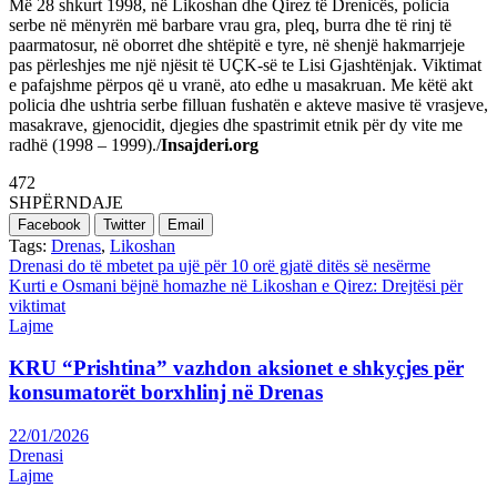
Më 28 shkurt 1998, në Likoshan dhe Qirez të Drenicës, policia
serbe në mënyrën më barbare vrau gra, pleq, burra dhe të rinj të
paarmatosur, në oborret dhe shtëpitë e tyre, në shenjë hakmarrjeje
pas përleshjes me një njësit të UÇK-së te Lisi Gjashtënjak. Viktimat
e pafajshme përpos që u vranë, ato edhe u masakruan. Me këtë akt
policia dhe ushtria serbe filluan fushatën e akteve masive të vrasjeve,
masakrave, gjenocidit, djegies dhe spastrimit etnik për dy vite me
radhë (1998 – 1999)./
Insajderi.org
472
SHPËRNDAJE
Facebook
Twitter
Email
Tags:
Drenas
,
Likoshan
Post
Drenasi do të mbetet pa ujë për 10 orë gjatë ditës së nesërme
Kurti e Osmani bëjnë homazhe në Likoshan e Qirez: Drejtësi për
navigation
viktimat
Lajme
KRU “Prishtina” vazhdon aksionet e shkyçjes për
konsumatorët borxhlinj në Drenas
22/01/2026
Drenasi
Lajme