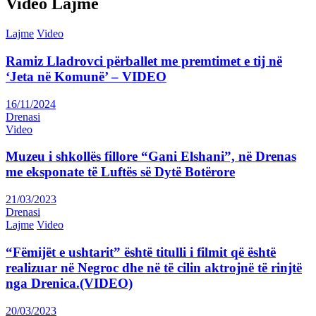
Video Lajme
Lajme
Video
Ramiz Lladrovci përballet me premtimet e tij në
‘Jeta në Komunë’ – VIDEO
16/11/2024
Drenasi
Video
Muzeu i shkollës fillore “Gani Elshani”, në Drenas
me eksponate të Luftës së Dytë Botërore
21/03/2023
Drenasi
Lajme
Video
“Fëmijët e ushtarit” është titulli i filmit që është
realizuar në Negroc dhe në të cilin aktrojnë të rinjtë
nga Drenica.(VIDEO)
20/03/2023