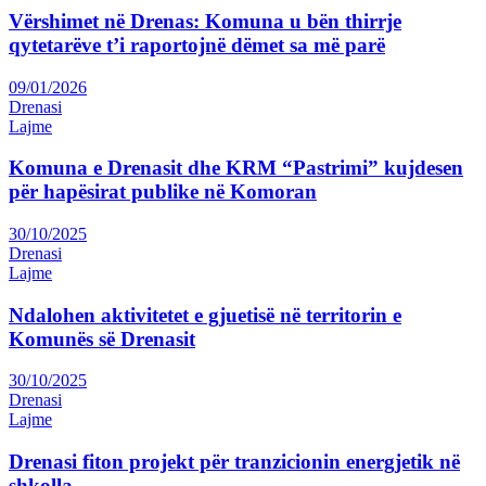
Vërshimet në Drenas: Komuna u bën thirrje
qytetarëve t’i raportojnë dëmet sa më parë
09/01/2026
Drenasi
Lajme
Komuna e Drenasit dhe KRM “Pastrimi” kujdesen
për hapësirat publike në Komoran
30/10/2025
Drenasi
Lajme
Ndalohen aktivitetet e gjuetisë në territorin e
Komunës së Drenasit
30/10/2025
Drenasi
Lajme
Drenasi fiton projekt për tranzicionin energjetik në
shkolla