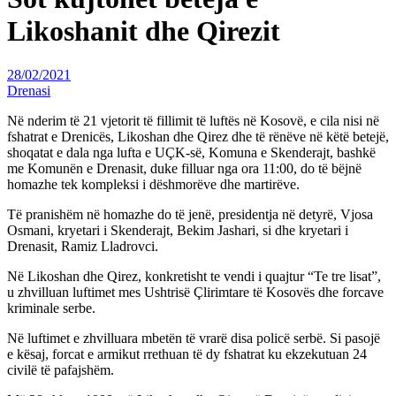
Likoshanit dhe Qirezit
28/02/2021
Drenasi
Në nderim të 21 vjetorit të fillimit të luftës në Kosovë, e cila nisi në
fshatrat e Drenicës, Likoshan dhe Qirez dhe të rënëve në këtë betejë,
shoqatat e dala nga lufta e UÇK-së, Komuna e Skenderajt, bashkë
me Komunën e Drenasit, duke filluar nga ora 11:00, do të bëjnë
homazhe tek kompleksi i dëshmorëve dhe martirëve.
Të pranishëm në homazhe do të jenë, presidentja në detyrë, Vjosa
Osmani, kryetari i Skenderajt, Bekim Jashari, si dhe kryetari i
Drenasit, Ramiz Lladrovci.
Në Likoshan dhe Qirez, konkretisht te vendi i quajtur “Te tre lisat”,
u zhvilluan luftimet mes Ushtrisë Çlirimtare të Kosovës dhe forcave
kriminale serbe.
Në luftimet e zhvilluara mbetën të vrarë disa policë serbë. Si pasojë
e kësaj, forcat e armikut rrethuan të dy fshatrat ku ekzekutuan 24
civilë të pafajshëm.