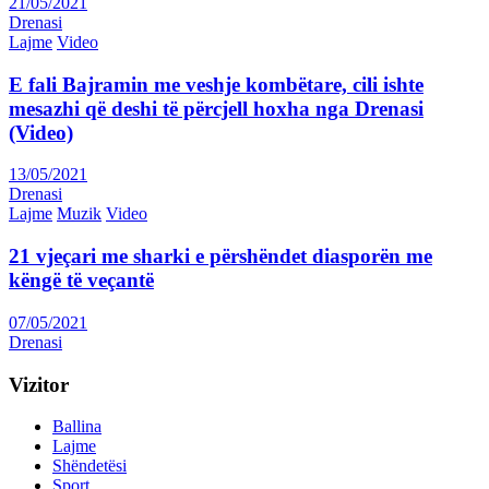
21/05/2021
Drenasi
Lajme
Video
E fali Bajramin me veshje kombëtare, cili ishte
mesazhi që deshi të përcjell hoxha nga Drenasi
(Video)
13/05/2021
Drenasi
Lajme
Muzik
Video
21 vjeçari me sharki e përshëndet diasporën me
këngë të veçantë
07/05/2021
Drenasi
Vizitor
Ballina
Lajme
Shëndetësi
Sport