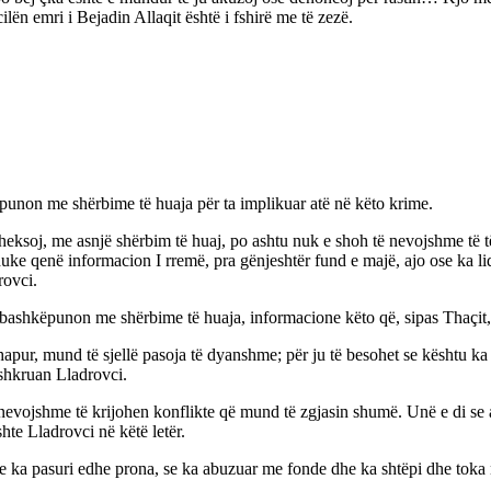
lën emri i Bejadin Allaqit është i fshirë me të zezë.
ëpunon me shërbime të huaja për ta implikuar atë në këto krime.
heksoj, me asnjë shërbim të huaj, po ashtu nuk e shoh të nevojshme të të
uke qenë informacion I rremë, pra gënjeshtër fund e majë, ajo ose ka li
rovci.
o bashkëpunon me shërbime të huaja, informacione këto që, sipas Thaçit,
pur, mund të sjellë pasoja të dyanshme; për ju të besohet se kështu ka q
 shkruan Lladrovci.
 nevojshme të krijohen konflikte që mund të zgjasin shumë. Unë e di se
hte Lladrovci në këtë letër.
, se ka pasuri edhe prona, se ka abuzuar me fonde dhe ka shtëpi dhe toka 