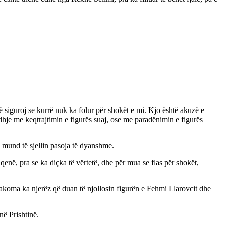
 siguroj se kurrë nuk ka folur për shokët e mi. Kjo është akuzë e
dhje me keqtrajtimin e figurës suaj, ose me paradënimin e figurës
 mund të sjellin pasoja të dyanshme.
enë, pra se ka diçka të vërtetë, dhe për mua se flas për shokët,
 akoma ka njerëz që duan të njollosin figurën e Fehmi Llarovcit dhe
në Prishtinë.