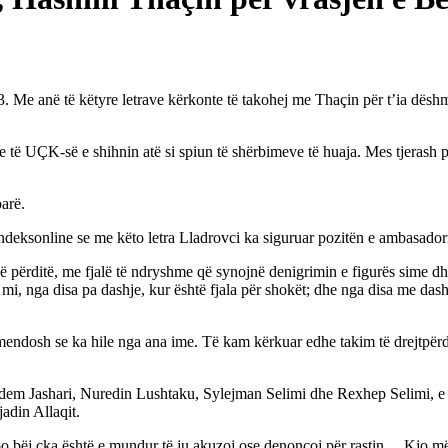
003. Me anë të këtyre letrave kërkonte të takohej me Thaçin për t’ia d
ve të UÇK-së e shihnin atë si spiun të shërbimeve të huaja. Mes tjerash 
parë.
Indeksonline se me këto letra Lladrovci ka siguruar pozitën e ambasador
 përditë, me fjalë të ndryshme që synojnë denigrimin e figurës sime dh
i, nga disa pa dashje, kur është fjala për shokët; dhe nga disa me dash
endosh se ka hile nga ana ime. Të kam kërkuar edhe takim të drejtpërdr
t Adem Jashari, Nuredin Lushtaku, Sylejman Selimi dhe Rexhep Selimi, 
adin Allaqit.
 bëj çka është e mundur të ju akuzoj ose denoncoj për rastin… Kjo më ë