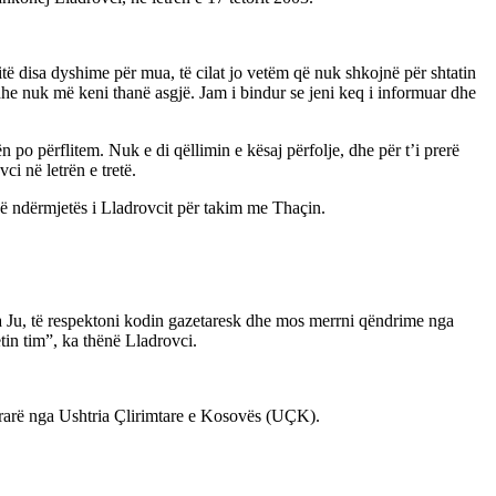
ë disa dyshime për mua, të cilat jo vetëm që nuk shkojnë për shtatin
he nuk më keni thanë asgjë. Jam i bindur se jeni keq i informuar dhe
ën po përflitem. Nuk e di qëllimin e kësaj përfolje, dhe për t’i prerë
ci në letrën e tretë.
enë ndërmjetës i Lladrovcit për takim me Thaçin.
a Ju, të respektoni kodin gazetaresk dhe mos merrni qëndrime nga
tin tim”, ka thënë Lladrovci.
vrarë nga Ushtria Çlirimtare e Kosovës (UÇK).