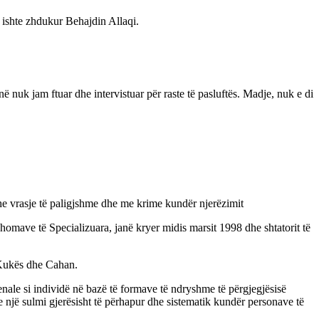
ur ishte zhdukur Behajdin Allaqi.
 nuk jam ftuar dhe intervistuar për raste të pasluftës. Madje, nuk e di
dhe vrasje të paligjshme dhe me krime kundër njerëzimit
Dhomave të Specializuara, janë kryer midis marsit 1998 dhe shtatorit të
 Kukës dhe Cahan.
ale si individë në bazë të formave të ndryshme të përgjegjësisë
 një sulmi gjerësisht të përhapur dhe sistematik kundër personave të