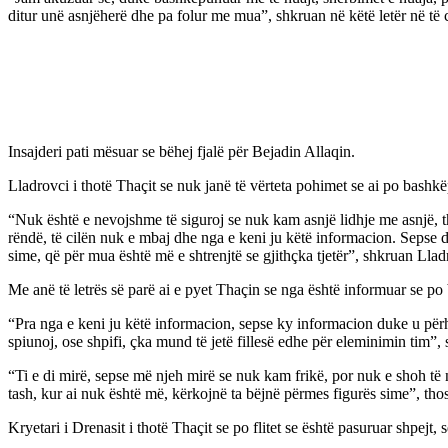
ditur unë asnjëherë dhe pa folur me mua”, shkruan në këtë letër në të ci
Insajderi pati mësuar se bëhej fjalë për Bejadin Allaqin.
Lladrovci i thotë Thaçit se nuk janë të vërteta pohimet se ai po bashk
“Nuk është e nevojshme të siguroj se nuk kam asnjë lidhje me asnjë, t
rëndë, të cilën nuk e mbaj dhe nga e keni ju këtë informacion. Sepse d
sime, që për mua është më e shtrenjtë se gjithçka tjetër”, shkruan Llad
Me anë të letrës së parë ai e pyet Thaçin se nga është informuar se p
“Pra nga e keni ju këtë informacion, sepse ky informacion duke u përha
spiunoj, ose shpifi, çka mund të jetë fillesë edhe për eleminimin tim”,
“Ti e di mirë, sepse më njeh mirë se nuk kam frikë, por nuk e shoh të
tash, kur ai nuk është më, kërkojnë ta bëjnë përmes figurës sime”, thos
Kryetari i Drenasit i thotë Thaçit se po flitet se është pasuruar shpejt