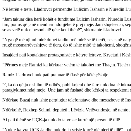
Në letrën e tretë, Lladrovci përmendte Lulëzim Jasharin e Nuredin Lus
“Jam takuar disa herë kohët e fundit me Lulzim Jasharin, Nuredin Lush
tim, por as që janë menduar ndonjëherë prej meje. Jam shqetësuar, sep
se as vetë nuk e besoni atë që e keni thënë”, shkruante Lladrovci.
“Nga që më njihni mirë duhet ta dini më mirë se të tjerët, se as në natyr
rrugë mosmarrëveshjeve të tjera, do të ishte mirë të takohemi, shoqëris
Insajderi pati kontaktuar protagonistët e këtyre letrave. Kryetari i Kë
“Përmes meje Ramizi ka kërkuar vetëm të takohet me Thaçin. Tjetër n
Ramiz Lladrovci nuk pati pranuar të flasë për këtë çështje.
“Çka do që ju e shihni të udhës, publikojeni dhe fare nuk dua të ink
paragjykimet ndaj meje. Unë jam në fushatë dhe kërkoj ta respektoni o
Ndërkaq Bazaj nuk ishte përgjigjur telefonatave dhe mesazheve të Insa
Ndërkohë, Rexhep Selimi, deputeti i Lëvizja Vetëvendosje, në nëntot 
Ai pati thënë se UÇK-ja nuk do ta vriste kurrë një person të tillë.
“Nuk e ka vra UÇK-ja dhe nuk do ta vriste kurrë një njeri të tillë”, p