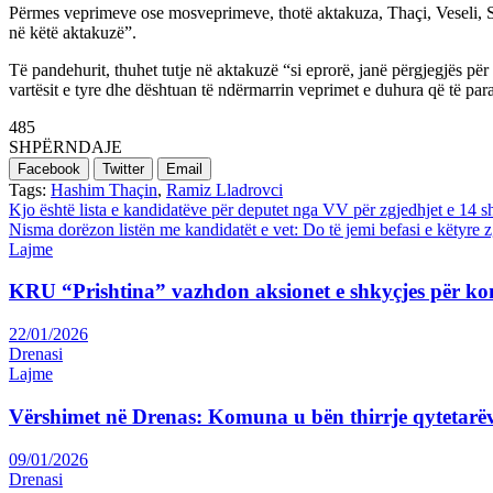
Përmes veprimeve ose mosveprimeve, thotë aktakuza, Thaçi, Veseli, Se
në këtë aktakuzë”.
Të pandehurit, thuhet tutje në aktakuzë “si eprorë, janë përgjegjës për 
vartësit e tyre dhe dështuan të ndërmarrin veprimet e duhura që të par
485
SHPËRNDAJE
Facebook
Twitter
Email
Tags:
Hashim Thaçin
,
Ramiz Lladrovci
Post
Kjo është lista e kandidatëve për deputet nga VV për zgjedhjet e 14 sh
Nisma dorëzon listën me kandidatët e vet: Do të jemi befasi e këtyre 
navigation
Lajme
KRU “Prishtina” vazhdon aksionet e shkyçjes për ko
22/01/2026
Drenasi
Lajme
Vërshimet në Drenas: Komuna u bën thirrje qytetarëv
09/01/2026
Drenasi