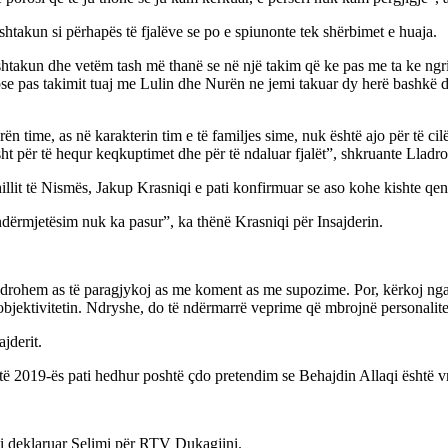
htakun si përhapës të fjalëve se po e spiunonte tek shërbimet e huaja.
takun dhe vetëm tash më thanë se në një takim që ke pas me ta ke ngrit
se pas takimit tuaj me Lulin dhe Nurën ne jemi takuar dy herë bashkë d
ën time, as në karakterin tim e të familjes sime, nuk është ajo për të cil
ht për të hequr keqkuptimet dhe për të ndaluar fjalët”, shkruante Lladrov
shillit të Nismës, Jakup Krasniqi e pati konfirmuar se aso kohe kishte q
dërmjetësim nuk ka pasur”, ka thënë Krasniqi për Insajderin.
uadrohem as të paragjykoj as me koment as me supozime. Por, kërkoj ng
bjektivitetin. Ndryshe, do të ndërmarrë veprime që mbrojnë personalite
jderit.
të 2019-ës pati hedhur poshtë çdo pretendim se Behajdin Allaqi është 
ati deklaruar Selimi për RTV Dukagjini.