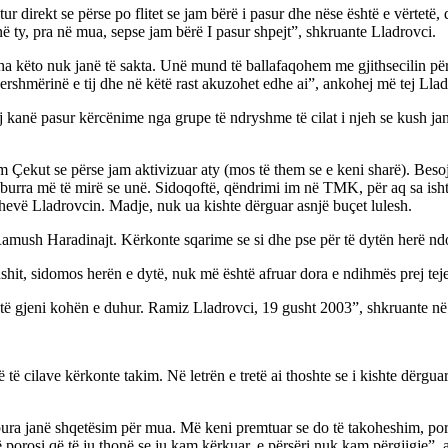
tur direkt se përse po flitet se jam bërë i pasur dhe nëse është e vërtet
ë ty, pra në mua, sepse jam bërë I pasur shpejt”, shkruante Lladrovci.
jitha këto nuk janë të sakta. Unë mund të ballafaqohem me gjithsecilin për
dershmërinë e tij dhe në këtë rast akuzohet edhe ai”, ankohej më tej Llad
tij kanë pasur kërcënime nga grupe të ndryshme të cilat i njeh se kush jan
ut se përse jam aktivizuar aty (mos të them se e keni sharë). Besoj 
burra më të mirë se unë. Sidoqoftë, qëndrimi im në TMK, për aq sa ishte
hevë Lladrovcin. Madje, nuk ua kishte dërguar asnjë buçet lulesh.
amush Haradinajt. Kërkonte sqarime se si dhe pse për të dytën herë ndo
Bushit, sidomos herën e dytë, nuk më është afruar dora e ndihmës prej tej
 të gjeni kohën e duhur. Ramiz Lladrovci, 19 gusht 2003”, shkruante në 
të të cilave kërkonte takim. Në letrën e tretë ai thoshte se i kishte dër
hapura janë shqetësim për mua. Më keni premtuar se do të takoheshim, po
ë porosi që të ju thonë se ju kam kërkuar, e përsëri nuk kam përgjigje”, 