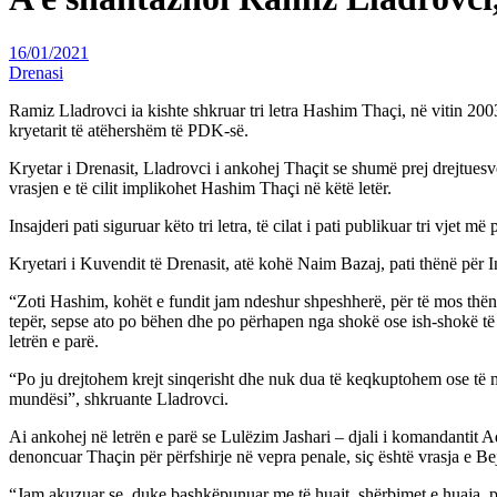
16/01/2021
Drenasi
Ramiz Lladrovci ia kishte shkruar tri letra Hashim Thaçi, në vitin 2
kryetarit të atëhershëm të PDK-së.
Kryetar i Drenasit, Lladrovci i ankohej Thaçit se shumë prej drejtues
vrasjen e të cilit implikohet Hashim Thaçi në këtë letër.
Insajderi pati siguruar këto tri letra, të cilat i pati publikuar tri vjet më 
Kryetari i Kuvendit të Drenasit, atë kohë Naim Bazaj, pati thënë për 
“Zoti Hashim, kohët e fundit jam ndeshur shpeshherë, për të mos thënë
tepër, sepse ato po bëhen dhe po përhapen nga shokë ose ish-shokë të m
letrën e parë.
“Po ju drejtohem krejt sinqerisht dhe nuk dua të keqkuptohem ose të m
mundësi”, shkruante Lladrovci.
Ai ankohej në letrën e parë se Lulëzim Jashari – djali i komandanti
denoncuar Thaçin për përfshirje në vepra penale, siç është vrasja e Bej
“Jam akuzuar se, duke bashkëpunuar me të huajt, shërbimet e huaja, po