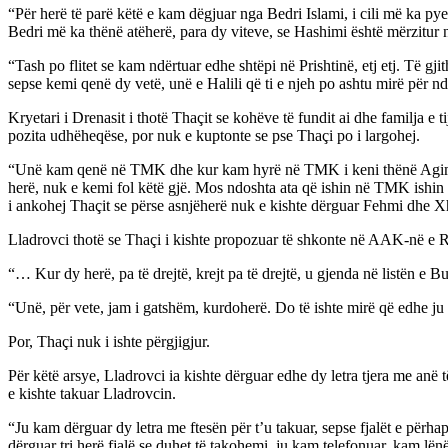
“Për herë të parë këtë e kam dëgjuar nga Bedri Islami, i cili më ka pye
Bedri më ka thënë atëherë, para dy viteve, se Hashimi është mërzitur n
“Tash po flitet se kam ndërtuar edhe shtëpi në Prishtinë, etj etj. Të g
sepse kemi qenë dy vetë, unë e Halili që ti e njeh po ashtu mirë për n
Kryetari i Drenasit i thotë Thaçit se kohëve të fundit ai dhe familja e 
pozita udhëheqëse, por nuk e kuptonte se pse Thaçi po i largohej.
“Unë kam qenë në TMK dhe kur kam hyrë në TMK i keni thënë Agim Çek
herë, nuk e kemi fol këtë gjë. Mos ndoshta ata që ishin në TMK ishin 
i ankohej Thaçit se përse asnjëherë nuk e kishte dërguar Fehmi dhe X
Lladrovci thotë se Thaçi i kishte propozuar të shkonte në AAK-në e R
“… Kur dy herë, pa të drejtë, krejt pa të drejtë, u gjenda në listën e 
“Unë, për vete, jam i gatshëm, kurdoherë. Do të ishte mirë që edhe ju
Por, Thaçi nuk i ishte përgjigjur.
Për këtë arsye, Lladrovci ia kishte dërguar edhe dy letra tjera me anë 
e kishte takuar Lladrovcin.
“Ju kam dërguar dy letra me ftesën për t’u takuar, sepse fjalët e për
dërguar tri herë fjalë se duhet të takohemi, ju kam telefonuar, kam lën