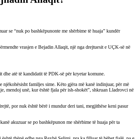
ëshmuar se “nuk po bashkëpunonte me shërbime të huaja” kundër
përmendte vrasjen e Bejadin Allaqit, një nga drejtuesit e UÇK-së në
it dhe atë të kandidatit të PDK-së për kryetar komune.
e njëkohësisht familjes sime. Këto gjëra më kanë indinjuar, për më
je, mendoj unë, kur është fjala për ish-shokët”, shkruan Lladrovci në
ejtë, por nuk është bërë i mundur deri tani, megjithëse keni pasur
e kanë akuzuar se po bashkëpunon me shërbime të huaja për ta
shtë thënë edhe nga Rexhë Selimi, pra ka filluar të bëhet fjalë, pa e