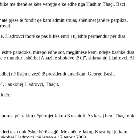
ë, duke më thënë se këtë vërejtje e ke edhe nga Hashim Thaçi. Baci
 atë pjesë të fondit që kam administruar, shënimet janë të përpikta,
rovci.
ë. Lladrovci thotë se pas luftës emri i tij ishte përmendur për disa
është paradoks, mirëpo edhe sot, megjithëse kemi ndejtë bashkë disa
 e mundur i shërbej Abazit e shokëve të tij”, shkruante Lladrovci. Ai
dhej në listën e zezë të presidentit amerikan, George Bush.
e”, i ankohej Lladrovci, Thaçit.
letër.
guar porosi për takim nëpërmjet Jakup Krasniqit. As kësaj here Thaçi nuk
r deri tash nuk është bërë asgjë. Me anën e Jakup Krasniqit ju kam
ankohej Lladrovci, në letrën e 17 tetorit 2003.