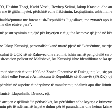
1999, Hashim Thaçi, Kadri Veseli, Rexhep Selimi, Jakup Krasniqi dhe anë
n me të gjitha mjetet, përfshirë edhe frikësimin, keqtrajtimin, ushtrimi
“bashkëpunuar me forcat e ish-Republikës Jugosllave, me zyrtarët apo i
me dhe etnive tjera”.
ë pasur synimin e njëjtë për kryerjen e të gjitha krimeve që janë në kët
 Jakup Krasniqi, personalisht kanë marrë pjesë në “kërcënime, marrje 
 sulmi të UÇK-së në Rahovec dhe rrethinë, ishin marrë peng civilë serbë,
 ish-stacion policor në Malishevë, ku Krasniqi ishte identifikuar se ka q
llim të shtatorit të vitit 1998 në Zonën Operative të Dukagjinit, ku, siç
fshirë edhe Forcat e Armatosura të Republikës së Kosovës (FARK), që i
ërshirë në aspekte të ndryshme të transferimit, ndalimit apo dhe lirimit
lanicë, Llapushnik, Drenoc, etj.
 arritjen e qëllimit “të përbashkët, ku përfshihet edhe kryerja e krime
imin për të ndërmarrë hapat e duhur për të parandaluar dhe hetuar krime