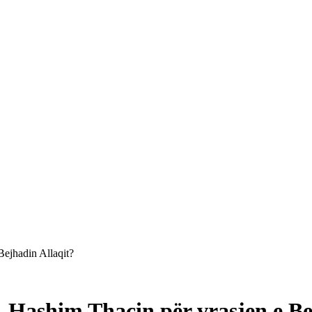
Bejhadin Allaqit?
, Hashim Thaçin për vrasjen e Be