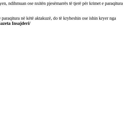
n, ndihmuan ose nxitën pjesëmarrës të tjerë për krimet e paraqitura
 e paraqitura në këtë aktakuzë, do të kryheshin ose ishin kryer nga
azeta Insajderi/