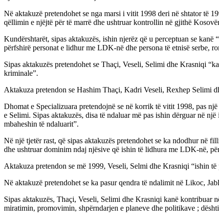
Në aktakuzë pretendohet se nga marsi i vitit 1998 deri në shtator të 
qëllimin e njëjtë për të marrë dhe ushtruar kontrollin në gjithë Kosovë
Kundërshtarët, sipas aktakuzës, ishin njerëz që u perceptuan se kanë 
përfshirë personat e lidhur me LDK-në dhe persona të etnisë serbe, ro
Sipas aktakuzës pretendohet se Thaçi, Veseli, Selimi dhe Krasniqi “kan
kriminale”.
Aktakuza pretendon se Hashim Thaçi, Kadri Veseli, Rexhep Selimi dhe
Dhomat e Specializuara pretendojnë se në korrik të vitit 1998, pas një
e Selimi. Sipas aktakuzës, disa të ndaluar më pas ishin dërguar në një
mbaheshin të ndaluarit”.
Në një tjetër rast, që sipas aktakuzës pretendohet se ka ndodhur në fi
dhe ushtruar dominim ndaj njësive që ishin të lidhura me LDK-në, për
Aktakuza pretendon se më 1999, Veseli, Selmi dhe Krasniqi “ishin të p
Në aktakuzë pretendohet se ka pasur qendra të ndalimit në Likoc, Jabl
Sipas aktakuzës, Thaçi, Veseli, Selimi dhe Krasniqi kanë kontribuar në
miratimin, promovimin, shpërndarjen e planeve dhe politikave ; dësht