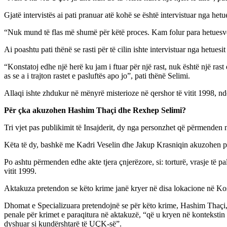
Gjatë intervistës ai pati pranuar atë kohë se është intervistuar nga het
“Nuk mund të flas më shumë për këtë proces. Kam folur para hetuesve p
Ai poashtu pati thënë se rasti për të cilin ishte intervistuar nga hetues
“Konstatoj edhe një herë ku jam i ftuar për një rast, nuk është një ra
as se a i trajton rastet e pasluftës apo jo”, pati thënë Selimi.
Allaqi ishte zhdukur në mënyrë misterioze në qershor të vitit 1998, ndë
Për çka akuzohen Hashim Thaçi dhe Rexhep Selimi?
Tri vjet pas publikimit të Insajderit, dy nga personzhet që përmend
Këta të dy, bashkë me Kadri Veselin dhe Jakup Krasniqin akuzohen për 
Po ashtu përmenden edhe akte tjera çnjerëzore, si: torturë, vrasje të p
vitit 1999.
Aktakuza pretendon se këto krime janë kryer në disa lokacione në Kos
Dhomat e Specializuara pretendojnë se për këto krime, Hashim Thaçi, 
penale për krimet e paraqitura në aktakuzë, “që u kryen në kontekstin
dyshuar si kundërshtarë të UÇK-së”.