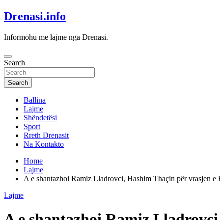
Skip
Drenasi.info
to
content
Informohu me lajme nga Drenasi.
Search
Search
Ballina
Lajme
Shëndetësi
Sport
Rreth Drenasit
Na Kontakto
Home
Lajme
A e shantazhoi Ramiz Lladrovci, Hashim Thaçin për vrasjen e 
Lajme
A e shantazhoi Ramiz Lladrovci