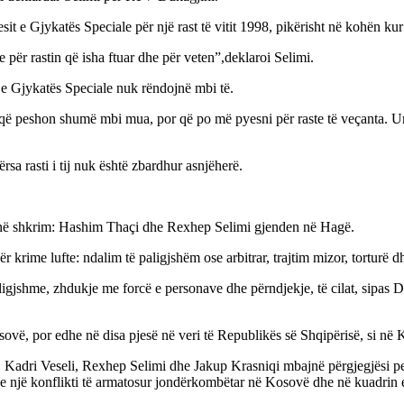
uesit e Gjykatës Speciale për një rast të vitit 1998, pikërisht në kohën k
ër rastin që isha ftuar dhe për veten”,deklaroi Selimi.
it e Gjykatës Speciale nuk rëndojnë mbi të.
st që peshon shumë mbi mua, por që po më pyesni për raste të veçanta. Unë
rsa rasti i tij nuk është zbardhur asnjëherë.
en në shkrim: Hashim Thaçi dhe Rexhep Selimi gjenden në Hagë.
krime lufte: ndalim të paligjshëm ose arbitrar, trajtim mizor, torturë 
aligjshme, zhdukje me forcë e personave dhe përndjekje, të cilat, sipas 
ovë, por edhe në disa pjesë në veri të Republikës së Shqipërisë, si në
Kadri Veseli, Rexhep Selimi dhe Jakup Krasniqi mbajnë përgjegjësi pen
 e një konflikti të armatosur jondërkombëtar në Kosovë dhe në kuadrin e