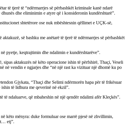
tar të tjerë të “ndërmarrjes së përbashkët kriminale kanë ndarë
n e dhunës dhe eliminimin e atyre që i konsideronin kundërshtarë”.
nstitucionet shtetërore ose nuk mbështesnin qëllimet e UÇK-së,
ë aktakuzë, së bashku me anëtarë të tjerë të ndërmarrjes së përbashkët
në pyetje, keqtrajtimin dhe ndalimin e kundërshtarëve”.
 sipas aktakuzës në këto operacione ishin të përfshirë, Thaçi, Veseli
enë në vendin e ngjarjes dhe “në një rast ka vizituar një dhomë ku po
 pretendon Gjykata, “Thaçi dhe Selimi ndërmorën hapa për të frikësuar
shin të lidhura me qeverinë në ekzil”.
 të të ndaluarve, që mbaheshin në një qendër ndalimi afër Kleçkës”.
ve në këto mënyra: duke formuluar ose marrë pjesë në zhvillimin,
t… etj”.