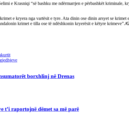
limi e Krasniqi “së bashku me ndërmarrjen e përbashkët kriminale, krye
krimet e kryera nga vartësit e tyre. Ata dinin ose dinin arsyet se krimet
andalonin krimet e tilla ose të ndëshkonin kryerësit e këtyre krimeve”.
/G
kurtit
zgjedhjeve
nsumatorët borxhlinj në Drenas
e t’i raportojnë dëmet sa më parë