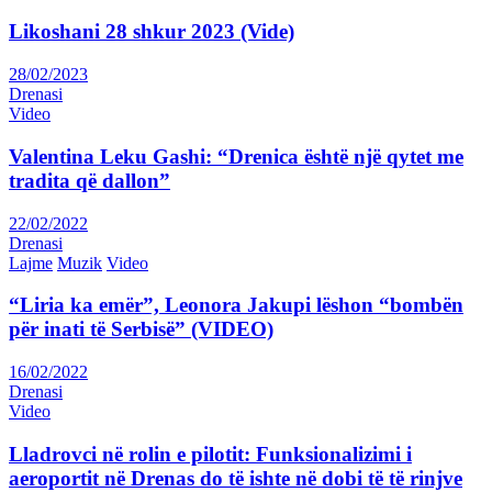
Likoshani 28 shkur 2023 (Vide)
28/02/2023
Drenasi
Video
Valentina Leku Gashi: “Drenica është një qytet me
tradita që dallon”
22/02/2022
Drenasi
Lajme
Muzik
Video
“Liria ka emër”, Leonora Jakupi lëshon “bombën
për inati të Serbisë” (VIDEO)
16/02/2022
Drenasi
Video
Lladrovci në rolin e pilotit: Funksionalizimi i
aeroportit në Drenas do të ishte në dobi të të rinjve