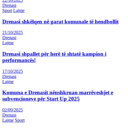
22/10/2025
Drenasi
Sport
Lajme
Drenasi shkëlqen në garat komunale të hendbollit
21/10/2025
Drenasi
Lajme
Drenasi shpallet për herë të shtatë kampion i
performancës!
17/10/2025
Drenasi
Lajme
Komuna e Drenasit nënshkruan marrëveshjet e
subvencioneve për Start Up 2025
02/09/2025
Drenasi
Lajme
Sport