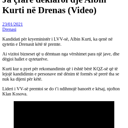
Kurti në Drenas (Video)
23/01/2021
Drenasi
Kandidati për kryeministër i LVV-së, Albin Kurti, ka qenë në
qytetin e Drenasit këtë të premte.
Ai vizitoi bizneset që u dëmtuan nga vërshimet para një jave, dhe
dëgjoi hallet e qytetarëve.
Kurti kur u pyet për rekomandimin që i është bërë KQZ-së që të
lejojë kandidimin e personave më dënim të formës së prerë tha se
nuk ka dijeni për këtë.
Lideri i VV-së premtoi se do t’i ndihmojë banorët e kësaj, njofton
Klan Kosova.