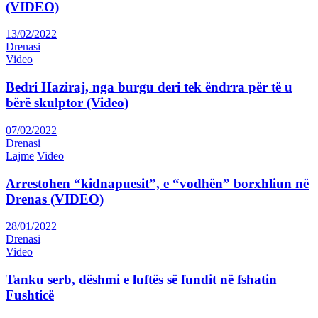
(VIDEO)
13/02/2022
Drenasi
Video
Bedri Haziraj, nga burgu deri tek ëndrra për të u
bërë skulptor (Video)
07/02/2022
Drenasi
Lajme
Video
Arrestohen “kidnapuesit”, e “vodhën” borxhliun në
Drenas (VIDEO)
28/01/2022
Drenasi
Video
Tanku serb, dëshmi e luftës së fundit në fshatin
Fushticë