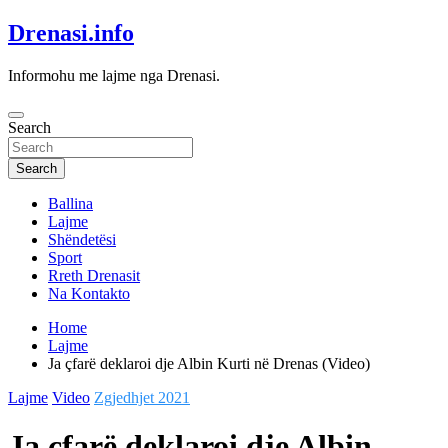
Skip
Drenasi.info
to
content
Informohu me lajme nga Drenasi.
Search
Search
Ballina
Lajme
Shëndetësi
Sport
Rreth Drenasit
Na Kontakto
Home
Lajme
Ja çfarë deklaroi dje Albin Kurti në Drenas (Video)
Lajme
Video
Zgjedhjet 2021
Ja çfarë deklaroi dje Albin