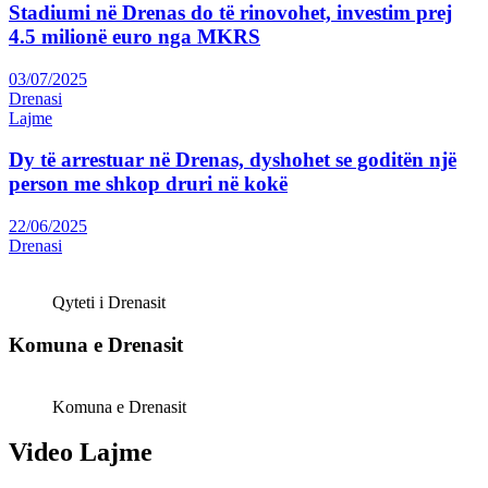
Stadiumi në Drenas do të rinovohet, investim prej
4.5 milionë euro nga MKRS
03/07/2025
Drenasi
Lajme
Dy të arrestuar në Drenas, dyshohet se goditën një
person me shkop druri në kokë
22/06/2025
Drenasi
Qyteti i Drenasit
Komuna e Drenasit
Komuna e Drenasit
Video Lajme