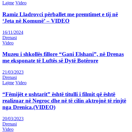
Lajme
Video
Ramiz Lladrovci përballet me premtimet e tij në
‘Jeta në Komunë’ – VIDEO
16/11/2024
Drenasi
Video
Muzeu i shkollës fillore “Gani Elshani”, në Drenas
me eksponate të Luftës së Dytë Botërore
21/03/2023
Drenasi
Lajme
Video
“Fëmijët e ushtarit” është titulli i filmit që është
realizuar në Negroc dhe në të cilin aktrojnë të rinjtë
nga Drenica.(VIDEO)
20/03/2023
Drenasi
Video