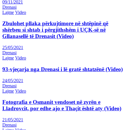
09/11/2021
Drenasi
Lajme
Video
Zbulohet pllaka përkujtimore në shtëpinë që
shërbeu si shtab i përgjithshëm i UÇK-së në
Gllanasellë të Drenasit (Video)
25/05/2021
Drenasi
Lajme
Video
93-vjeçarja nga Drenasi i lë gratë shtatzënë (Video)
24/05/2021
Drenasi
Lajme
Video
Fotografia e Osmanit vendoset në zyrën e
Lladrovcit, por edhe ajo e Thaçit është aty (Video)
21/05/2021
Drenasi