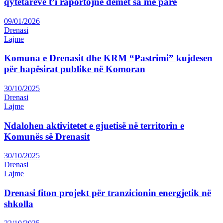
qytetarëve t’i raportojnë dëmet sa më parë
09/01/2026
Drenasi
Lajme
Komuna e Drenasit dhe KRM “Pastrimi” kujdesen
për hapësirat publike në Komoran
30/10/2025
Drenasi
Lajme
Ndalohen aktivitetet e gjuetisë në territorin e
Komunës së Drenasit
30/10/2025
Drenasi
Lajme
Drenasi fiton projekt për tranzicionin energjetik në
shkolla