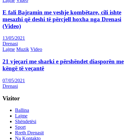
Lajme
Video
E fali Bajramin me veshje kombëtare, cili ishte
mesazhi që deshi të përcjell hoxha nga Drenasi
(Video)
13/05/2021
Drenasi
Lajme
Muzik
Video
21 vjeçari me sharki e përshëndet diasporën me
këngë të veçantë
07/05/2021
Drenasi
Vizitor
Ballina
Lajme
Shëndetësi
Sport
Rreth Drenasit
Na Kontakto