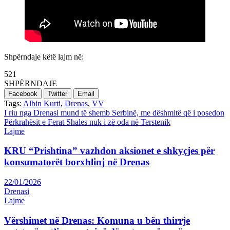
Shpërndaje këtë lajm në:
521
SHPËRNDAJE
Facebook
Twitter
Email
Tags:
Albin Kurti
,
Drenas
,
VV
Post
I riu nga Drenasi mund të shemb Serbinë, me dëshmitë që i posedon
Përkrahësit e Ferat Shales nuk i zë oda në Terstenik
navigation
Lajme
KRU “Prishtina” vazhdon aksionet e shkyçjes për
konsumatorët borxhlinj në Drenas
22/01/2026
Drenasi
Lajme
Vërshimet në Drenas: Komuna u bën thirrje