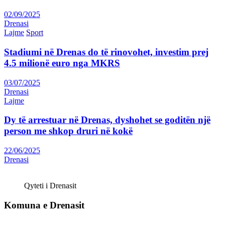
02/09/2025
Drenasi
Lajme
Sport
Stadiumi në Drenas do të rinovohet, investim prej
4.5 milionë euro nga MKRS
03/07/2025
Drenasi
Lajme
Dy të arrestuar në Drenas, dyshohet se goditën një
person me shkop druri në kokë
22/06/2025
Drenasi
Qyteti i Drenasit
Komuna e Drenasit