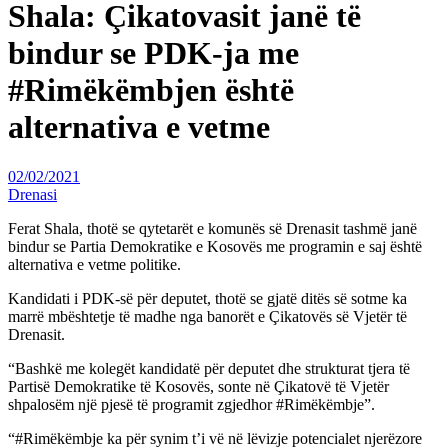
Shala: Çikatovasit janë të
bindur se PDK-ja me
#Rimëkëmbjen është
alternativa e vetme
02/02/2021
Drenasi
Ferat Shala, thotë se qytetarët e komunës së Drenasit tashmë janë
bindur se Partia Demokratike e Kosovës me programin e saj është
alternativa e vetme politike.
Kandidati i PDK-së për deputet, thotë se gjatë ditës së sotme ka
marrë mbështetje të madhe nga banorët e Çikatovës së Vjetër të
Drenasit.
“Bashkë me kolegët kandidatë për deputet dhe strukturat tjera të
Partisë Demokratike të Kosovës, sonte në Çikatovë të Vjetër
shpalosëm një pjesë të programit zgjedhor #Rimëkëmbje”.
“#Rimëkëmbje ka për synim t’i vë në lëvizje potencialet njerëzore