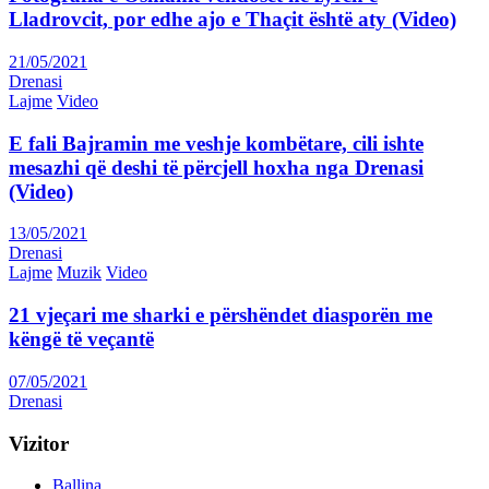
Lladrovcit, por edhe ajo e Thaçit është aty (Video)
21/05/2021
Drenasi
Lajme
Video
E fali Bajramin me veshje kombëtare, cili ishte
mesazhi që deshi të përcjell hoxha nga Drenasi
(Video)
13/05/2021
Drenasi
Lajme
Muzik
Video
21 vjeçari me sharki e përshëndet diasporën me
këngë të veçantë
07/05/2021
Drenasi
Vizitor
Ballina