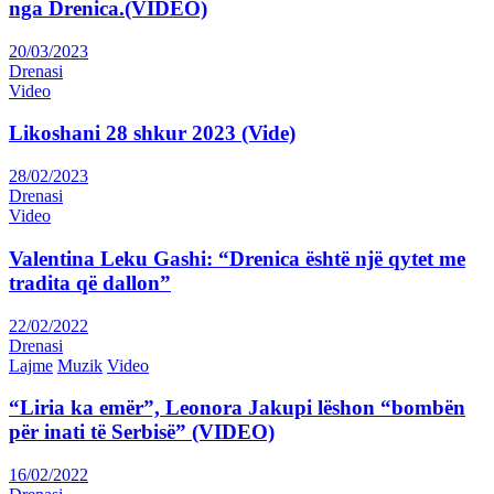
nga Drenica.(VIDEO)
20/03/2023
Drenasi
Video
Likoshani 28 shkur 2023 (Vide)
28/02/2023
Drenasi
Video
Valentina Leku Gashi: “Drenica është një qytet me
tradita që dallon”
22/02/2022
Drenasi
Lajme
Muzik
Video
“Liria ka emër”, Leonora Jakupi lëshon “bombën
për inati të Serbisë” (VIDEO)
16/02/2022