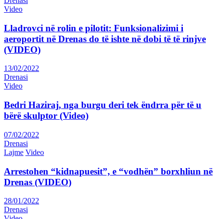
Drenasi
Video
Lladrovci në rolin e pilotit: Funksionalizimi i
aeroportit në Drenas do të ishte në dobi të të rinjve
(VIDEO)
13/02/2022
Drenasi
Video
Bedri Haziraj, nga burgu deri tek ëndrra për të u
bërë skulptor (Video)
07/02/2022
Drenasi
Lajme
Video
Arrestohen “kidnapuesit”, e “vodhën” borxhliun në
Drenas (VIDEO)
28/01/2022
Drenasi
Video