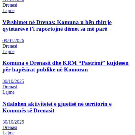
Drenasi
Lajme
Vërshimet në Drenas: Komuna u bën thirrje
qytetarëve t’i raportojnë dëmet sa më parë
09/01/2026
Drenasi
Lajme
Komuna e Drenasit dhe KRM “Pastrimi” kujdesen
për hapësirat publike në Komoran
30/10/2025
Drenasi
Lajme
Ndalohen aktivitetet e gjuetisë në territorin e
Komunës së Drenasit
30/10/2025
Drenasi
Lajme