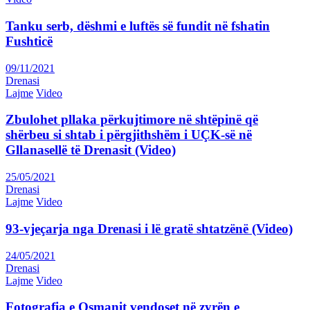
Tanku serb, dëshmi e luftës së fundit në fshatin
Fushticë
09/11/2021
Drenasi
Lajme
Video
Zbulohet pllaka përkujtimore në shtëpinë që
shërbeu si shtab i përgjithshëm i UÇK-së në
Gllanasellë të Drenasit (Video)
25/05/2021
Drenasi
Lajme
Video
93-vjeçarja nga Drenasi i lë gratë shtatzënë (Video)
24/05/2021
Drenasi
Lajme
Video
Fotografia e Osmanit vendoset në zyrën e