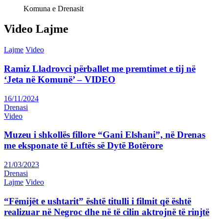
Komuna e Drenasit
Video Lajme
Lajme
Video
Ramiz Lladrovci përballet me premtimet e tij në
‘Jeta në Komunë’ – VIDEO
16/11/2024
Drenasi
Video
Muzeu i shkollës fillore “Gani Elshani”, në Drenas
me eksponate të Luftës së Dytë Botërore
21/03/2023
Drenasi
Lajme
Video
“Fëmijët e ushtarit” është titulli i filmit që është
realizuar në Negroc dhe në të cilin aktrojnë të rinjtë