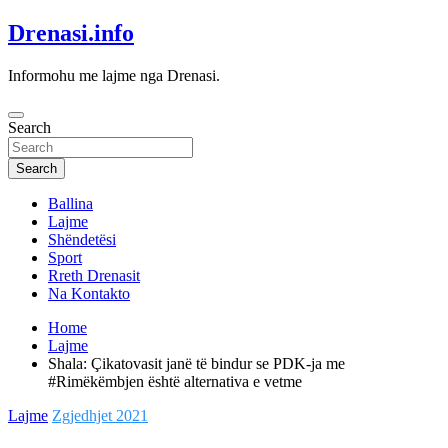
Skip
Drenasi.info
to
content
Informohu me lajme nga Drenasi.
Search
Search
Ballina
Lajme
Shëndetësi
Sport
Rreth Drenasit
Na Kontakto
Home
Lajme
Shala: Çikatovasit janë të bindur se PDK-ja me
#Rimëkëmbjen është alternativa e vetme
Lajme
Zgjedhjet 2021