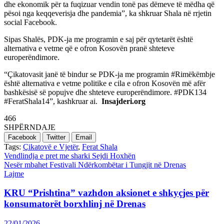
dhe ekonomik për ta fuqizuar vendin tonë pas dëmeve të mëdha që
pësoi nga keqqeverisja dhe pandemia”, ka shkruar Shala në rrjetin
social Facebook.
Sipas Shalës, PDK-ja me programin e saj për qytetarët është
alternativa e vetme që e ofron Kosovën pranë shteteve
europerëndimore.
“Çikatovasit janë të bindur se PDK-ja me programin #Rimëkëmbje
është alternativa e vetme politike e cila e ofron Kosovën më afër
bashkësisë së popujve dhe shteteve europerëndimore. #PDK134
#FeratShala14”, kashkruar ai.
Insajderi.org
466
SHPËRNDAJE
Facebook
Twitter
Email
Tags:
Çikatovë e Vjetër
,
Ferat Shala
Post
Vendlindja e pret me sharki Sejdi Hoxhën
Nesër mbahet Festivali Ndërkombëtar i Tungjit në Drenas
navigation
Lajme
KRU “Prishtina” vazhdon aksionet e shkyçjes për
konsumatorët borxhlinj në Drenas
22/01/2026